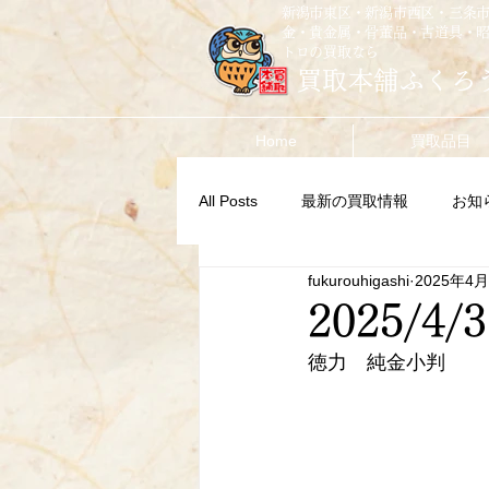
新潟市東区・新潟市西区・三条
金・貴金属・骨董品・古道具・
トロの買取なら
買取本舗ふくろ
Home
買取品目
All Posts
最新の買取情報
お知
fukurouhigashi
2025年4
2025/4/3
徳力　純金小判