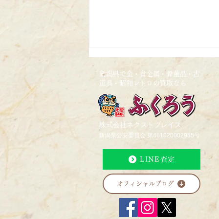
新潟県で金・貴金属・骨董品・古
道具・昭和レトロの買取なら
2026/4/24
株式会社ネクストプレイス
新潟県公安委員会 第461020002955号
LINE査定
オフィシャルブログ