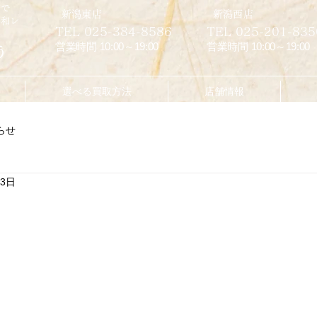
市で
​新潟東店
​新潟西店
昭和レ
TEL 025-384-8586
TEL 025-201-835
営業時間 10:00～19:00
営業時間 10:00～19:00
う
選べる買取方法
店舗情報
らせ
月3日