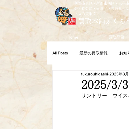
新潟市東区・新潟市西区・三条
金・貴金属・骨董品・古道具・
トロの買取なら
買取本舗ふくろ
Home
買取品目
All Posts
最新の買取情報
お知
fukurouhigashi
2025年3
2025/3/3
サントリー　ウイスキ