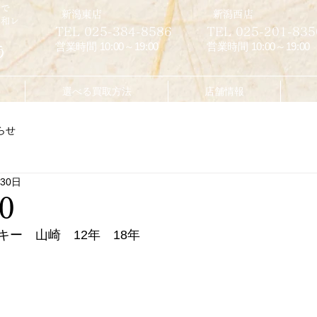
市で
​新潟東店
​新潟西店
昭和レ
TEL 025-384-8586
TEL 025-201-835
営業時間 10:00～19:00
営業時間 10:00～19:00
う
選べる買取方法
店舗情報
らせ
月30日
0
ー　山崎　12年　18年