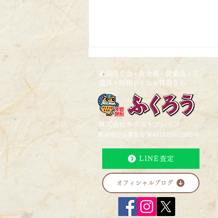
新潟県で金・貴金属・骨董品・古
道具・昭和レトロの買取なら
2026/4/24
株式会社ネクストプレイス
新潟県公安委員会 第461020002955号
LINE査定
オフィシャルブログ