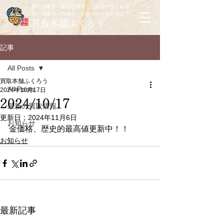
新潟市東区・新潟市西区・三条市で金・貴金
属・骨董品・古道具・昭和レトロの買取なら
買取本舗ふくろう
記事
All Posts
買取本舗ふくろう
All Posts
2024年10月17日
2024/10/17
最新の買取情報
更新日：
2024年11月6日
お知らせ
金価格、歴史的最高値更新中！！
お知らせ
最新記事