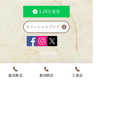
新潟県公安委員会 第461020002955号
より通常営業とな
ご了承下さいませ
LINE査定
オフィシャルブログ
新潟東店
025-384-8586
営業時間 10:00～19:00
新潟東店
新潟西店
三条店
〒950-0891
新潟県新潟市東区上木戸1丁目3-11
新潟西店
025-201-8350
営業時間 10:00～19:00
〒950-2053
新潟県新潟市西区寺尾前通1丁目16-5