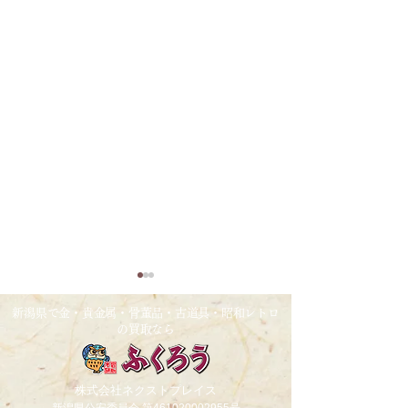
2026/1/26
2025/12/30
新潟県で金・貴金属・骨董品・古道具・昭和レトロ
の買取なら
金相場過去最高値更新中！！
【年末年始休業日
せ】2025/12/31～2
上記4日間、全店
株式会社ネクストプレイス
せて頂きます。尚、20