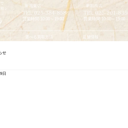
市で
​新潟東店
​新潟西店
昭和レ
TEL 025-384-8586
TEL 025-201-835
営業時間 10:00～19:00
営業時間 10:00～19:00
う
選べる買取方法
店舗情報
らせ
月9日