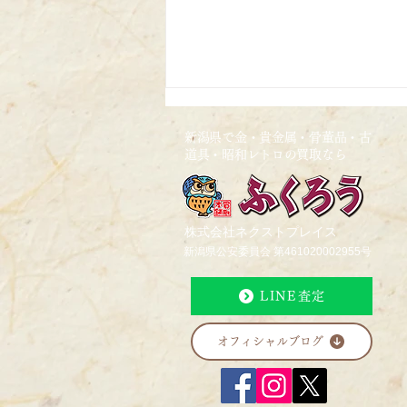
新潟県で金・貴金属・骨董品・古
道具・昭和レトロの買取なら
2026/4/24
株式会社ネクストプレイス
新潟県公安委員会 第461020002955号
LINE査定
オフィシャルブログ