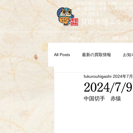
新潟市東区・新潟市西区・三条
金・貴金属・骨董品・古道具・
トロの買取なら
買取本舗ふくろ
Home
買取品目
All Posts
最新の買取情報
お知
fukurouhigashi
2024年7
2024/7/9
中国切手　赤猿