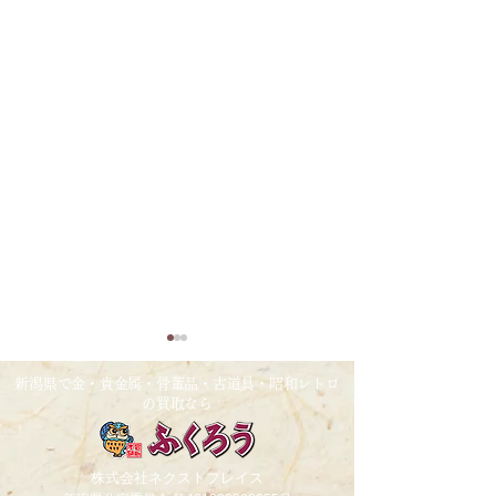
2026/1/26
2025/12/30
新潟県で金・貴金属・骨董品・古道具・昭和レトロ
の買取なら
金相場過去最高値更新中！！
【年末年始休業日
せ】2025/12/31～2
上記4日間、全店
株式会社ネクストプレイス
せて頂きます。尚、20