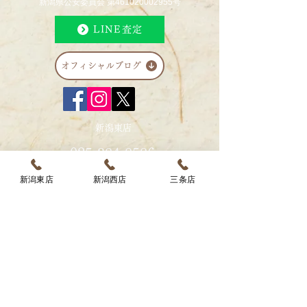
新潟県公安委員会 第461020002955号
より通常営業とな
ご了承下さいませ
LINE査定
オフィシャルブログ
新潟東店
025-384-8586
営業時間 10:00～19:00
新潟東店
新潟西店
三条店
〒950-0891
新潟県新潟市東区上木戸1丁目3-11
新潟西店
025-201-8350
営業時間 10:00～19:00
〒950-2053
新潟県新潟市西区寺尾前通1丁目16-5