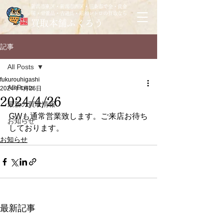
新潟市東区・新潟市西区・三条市で金・貴金
属・骨董品・古道具・昭和レトロの買取なら
買取本舗ふくろう
記事
All Posts
fukurouhigashi
All Posts
2024年4月26日
2024/4/26
最新の買取情報
GWも通常営業致します。ご来店お待ち
お知らせ
しております。
お知らせ
最新記事