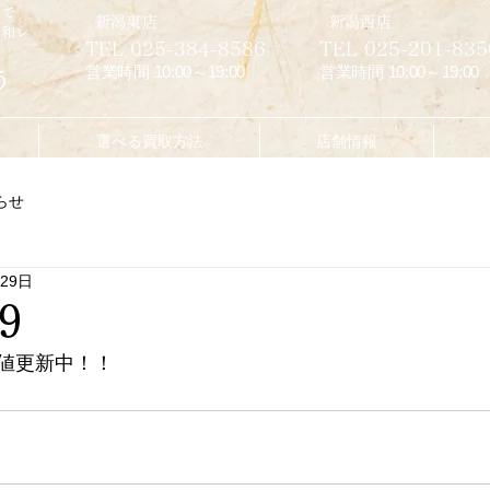
市で
​新潟東店
​新潟西店
昭和レ
TEL 025-384-8586
TEL 025-201-835
営業時間 10:00～19:00
営業時間 10:00～19:00
う
選べる買取方法
店舗情報
らせ
月29日
9
値更新中！！