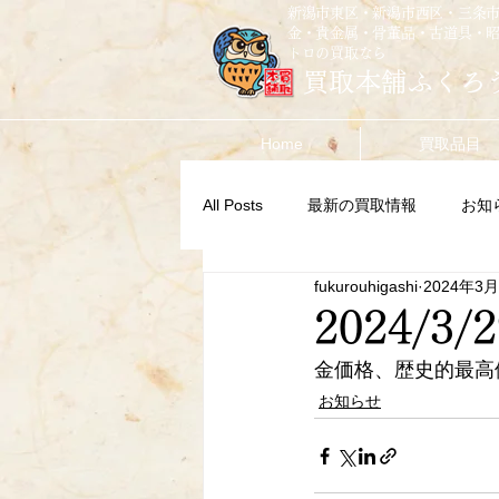
新潟市東区・新潟市西区・三条
金・貴金属・骨董品・古道具・
トロの買取なら
買取本舗ふくろ
Home
買取品目
All Posts
最新の買取情報
お知
fukurouhigashi
2024年3
2024/3/2
金価格、歴史的最高
お知らせ