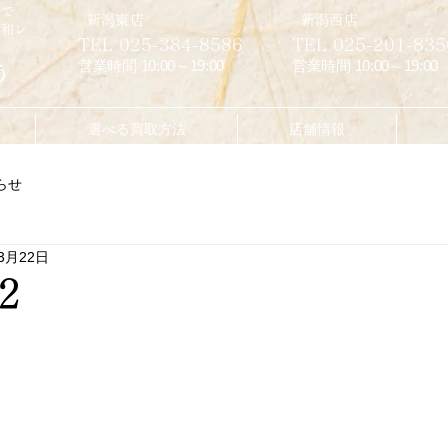
市で
​新潟東店
​新潟西店
昭和レ
TEL 025-384-8586
TEL 025-201-835
営業時間 10:00～19:00
営業時間 10:00～19:00
う
選べる買取方法
店舗情報
らせ
3月22日
2