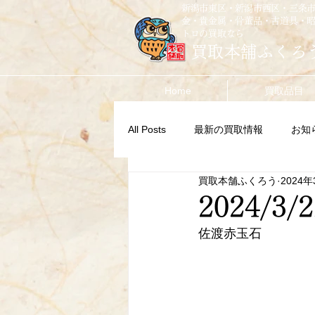
新潟市東区・新潟市西区・三条
金・貴金属・骨董品・古道具・
トロの買取なら
買取本舗ふくろ
Home
買取品目
All Posts
最新の買取情報
お知
買取本舗ふくろう
2024年
2024/3/2
佐渡赤玉石