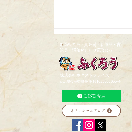
新潟県で金・貴金属・骨董品・古
道具・昭和レトロの買取なら
2026/4/24
株式会社ネクストプレイス
新潟県公安委員会 第461020002955号
LINE査定
オフィシャルブログ