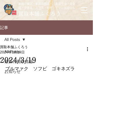
新潟市東区・新潟市西区・三条市で金・貴金
属・骨董品・古道具・昭和レトロの買取なら
買取本舗ふくろう
記事
All Posts
買取本舗ふくろう
All Posts
2024年3月19日
2024/3/19
最新の買取情報
ブルマァク　ソフビ　ゴキネズラ
お知らせ