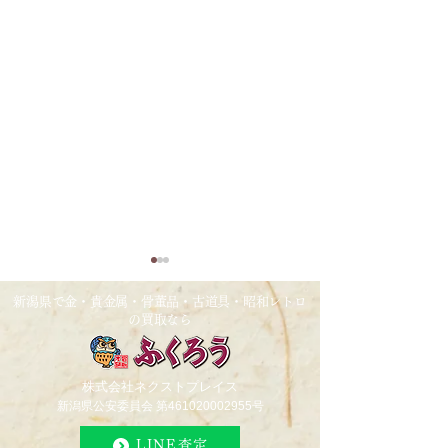
新潟県で金・貴金属・骨董品・古道具・昭和レトロ
の買取なら
2026/1/23
2025/10/22
株式会社ネクストプレイス
新潟県公安委員会 第461020002955号
LINE査定